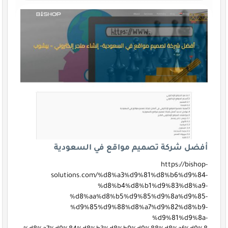
أفضل شركة تصميم مواقع في السعودية
https://bishop-
solutions.com/%d8%a3%d9%81%d8%b6%d9%84-
%d8%b4%d8%b1%d9%83%d8%a9-
%d8%aa%d8%b5%d9%85%d9%8a%d9%85-
%d9%85%d9%88%d8%a7%d9%82%d8%b9-
%d9%81%d9%8a-