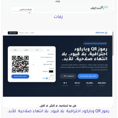
زفات
رموز QR وباركود احترافية. بلا قيود. بلا انتهاء صلاحية. للأبد.