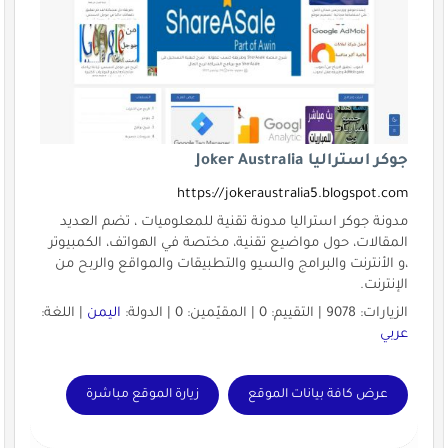
جوكر استراليا Joker Australia
https://jokeraustralia5.blogspot.com
مدونة جوكر استراليا مدونة تقنية للمعلوميات ، تضم العديد
المقالات، حول مواضيع تقنية، مختصة في الهواتف، الكمبيوتر
،و الأنترنت والبرامج والسيو والتطبيقات والمواقع والربح من
الإنترنت.
الزيارات: 9078 | التقييم: 0 | المقيّمين: 0 | الدولة:
اليمن
| اللغة:
عربي
عرض كافة بيانات الموقع
زيارة الموقع مباشرة