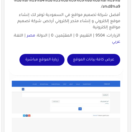
%d8%a7%d9%84%d8%b3%d8%b9%d9%88%d8%af%d9%8
a%d8%a9/
أفضل شركة تصميم مواقع في السعودية توفر لك إنشاء
موقع إلكتروني و إنشاء متجر إلكتروني أرخص شركة تصميم
مواقع إلكترونية
الزيارات: 9504 | التقييم: 0 | المقيّمين: 0 | الدولة:
مصر
| اللغة:
عربي
عرض كافة بيانات الموقع
زيارة الموقع مباشرة