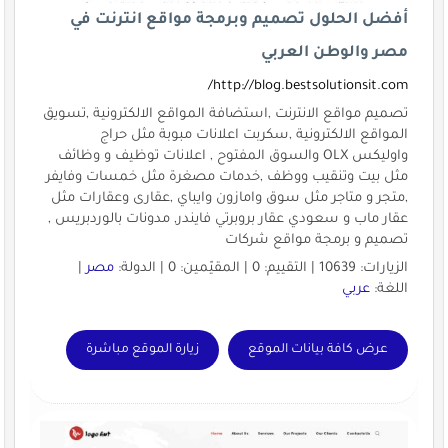
أفضل الحلول تصميم وبرمجة مواقع انترنت في
مصر والوطن العربي
http://blog.bestsolutionsit.com/
تصميم مواقع الانترنت ,استضافة المواقع الالكترونية ,تسويق
المواقع الالكترونية ,سكربت اعلانات مبوبة مثل حراج
واوليكس OLX والسوق المفتوح , اعلانات توظيف و وظائف
مثل بيت وتنقيب ووظف ,خدمات مصغرة مثل خمسات وفايفر
,متجر و متاجر مثل سوق وامازون وايباي ,عقارى وعقارات مثل
عقار ماب و سعودي عقار بروبرتي فايندر, مدونات بالوردبريس ,
تصميم و برمجة مواقع شركات
الزيارات: 10639 | التقييم: 0 | المقيّمين: 0 | الدولة:
مصر
|
اللغة:
عربي
عرض كافة بيانات الموقع
زيارة الموقع مباشرة