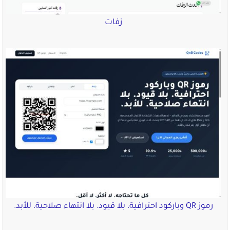
زفات
رموز QR وباركود احترافية. بلا قيود. بلا انتهاء صلاحية. للأبد.