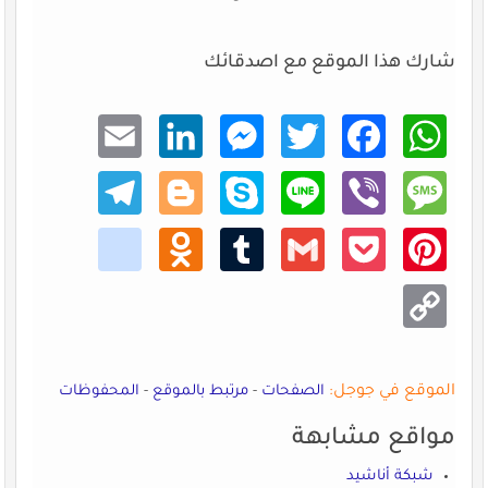
شارك هذا الموقع مع اصدقائك
Email
Linke
Mess
Twitt
Faceb
What
dIn
enger
er
ook
sApp
Teleg
Blogg
Skype
Line
Viber
Mess
ram
er
age
kik
Odno
Tumb
Gmail
Pocke
Pinte
klass
lr
t
rest
niki
Copy
Link
الموقع في جوجل:
الصفحات
-
مرتبط بالموقع
-
المحفوظات
مواقع مشابهة
شبكة أناشيد