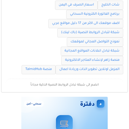
شات الخليج
اسعار الصرف في اليمن
برنامج الفاتورة الكترونية السحابي
اضف موقعك الى اكثر من 17 دليل مواقع عربي
شبكة لتبادل الروابط النصية (باك لينك)
نموذج التواصل المجاني لموقعك
شبكة تبادل اعلانات المواقع المجانية
منصة زاهر لإنشاء المتاجر الالكترونية
المزمل اونلاين تطوير الذات وريادة اعمال
منصة TalmidHub
انضم الى شبكة تبادل الروابط النصية الذكية مجاناً