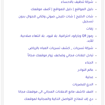
شركة تنظيف بالاحساء
دليل المواقع | دليل للمواقع | أضف موقعك
شات الخليج | شات خليجي صوتي وكتابي للجوال بدون
تسجيل
زفات
رموز QR وباركود احترافية. بلا قيود. بلا انتهاء صلاحية.
للأبد.
شركة تسربات _ كشف تسربات المباه بالرياض
تبادل اعلانات مجاني وضاعف زوار موقعك مجاناً
الجناء
عالم النوادر
عدلية
الدرع للبصريات
اضف كاشف مانع الاعلانات المجاني الى موقعك مجانا
دي إف لنماذج التواصل الذكية والمجانية لموقعك