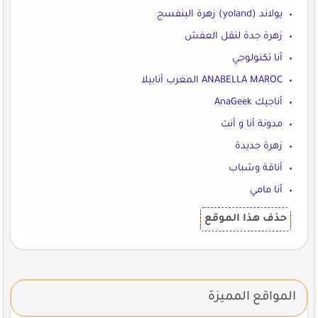
يولاند (yoland) زهرة البنفسج
زهرة جدة لنقل العفش
أنا تكنولوجي
ANABELLA MAROC المغرب أنابيلا
أناجيك AnaGeek‎‎
مدونة أنا و أنت
زهرة جديدة
أناقة وشباب
أنا مامي
حذف هذا الموقع
المواقع المميزة