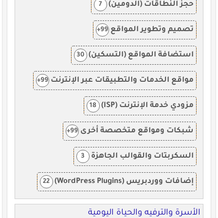
حجز النطاقات (الدومين)
7
تصميم وتطوير المواقع
99+
استضافة المواقع (التسكين)
30
مواقع الخدمات والتطبيقات عبر الإنترنت
99+
مزودي خدمة الإنترنت (ISP)
18
شبكات ومواقع متخصصة أخرى
99+
السكربتات والقوالب الجاهزة
3
إضافات ووردبريس (WordPress Plugins)
22
الأسرة والترفيه والحياة اليومية