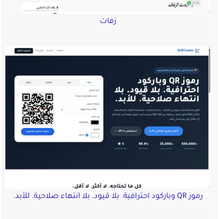
زفات
رموز QR وباركود احترافية. بلا قيود. بلا انتهاء صلاحية. للأبد.