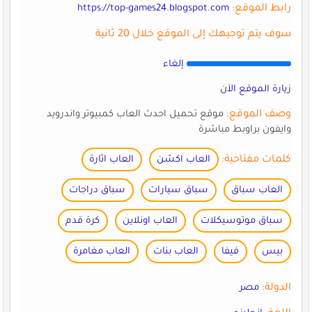
رابط الموقع:
https://top-games24.blogspot.com
سوف يتم توجيهك إلى الموقع خلال 20 ثانية
إلغاء
زيارة الموقع الآن
وصف الموقع:
موقع تحميل احدث العاب كمبيوتر واندرويد
وايفون براوبط مباشرة
كلمات مفتاحية:
العاب اكشن
العاب اثارة
العاب سباق
سباق سيارات
سباق دراجات
سباق موتوسيكلات
العاب اونلاين
كرة قدم
بيس
فيفا
العاب بنات
العاب مغامرة
الدولة:
مصر