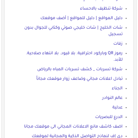
شركة تنظيف بالاحساء
دليل المواقع | دليل للمواقع | أضف موقعك
شات الخليج | شات خليجي صوتي وكتابي للجوال بدون
تسجيل
زفات
رموز QR وباركود احترافية. بلا قيود. بلا انتهاء صلاحية.
للأبد.
شركة تسربات _ كشف تسربات المباه بالرياض
تبادل اعلانات مجاني وضاعف زوار موقعك مجاناً
الجناء
عالم النوادر
عدلية
الدرع للبصريات
اضف كاشف مانع الاعلانات المجاني الى موقعك مجانا
دي إف لنماذج التواصل الذكية والمجانية لموقعك