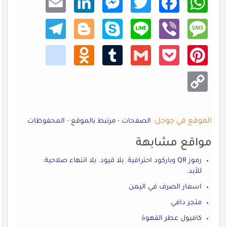
dIn
enger
er
ook
sApp
Teleg
Blogg
Skype
Line
Viber
Mess
ram
er
age
kik
Odno
Tumb
Gmail
Pocke
Pinte
klass
lr
t
rest
niki
Copy
Link
الموقع في جوجل:
الصفحات
-
مرتبط بالموقع
-
المحفوظات
مواقع مشابهة
رموز QR وباركود احترافية. بلا قيود. بلا انتهاء صلاحية.
للأبد.
اسعار الصرف في اليمن
متجر دافي
كافيول عطر القهوة