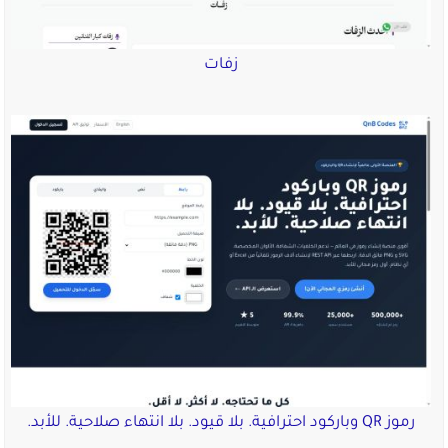
زفات
رموز QR وباركود احترافية. بلا قيود. بلا انتهاء صلاحية. للأبد.