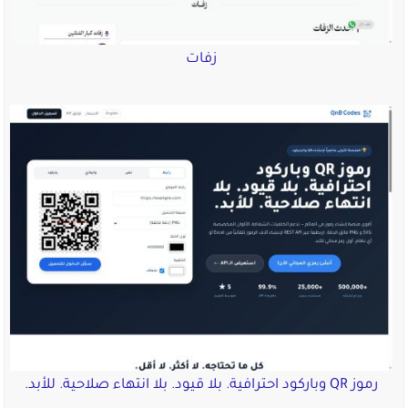
زفات
رموز QR وباركود احترافية. بلا قيود. بلا انتهاء صلاحية. للأبد.