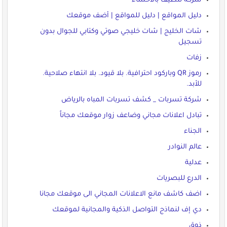
شركة تنظيف بالاحساء
دليل المواقع | دليل للمواقع | أضف موقعك
شات الخليج | شات خليجي صوتي وكتابي للجوال بدون
تسجيل
زفات
رموز QR وباركود احترافية. بلا قيود. بلا انتهاء صلاحية.
للأبد.
شركة تسربات _ كشف تسربات المباه بالرياض
تبادل اعلانات مجاني وضاعف زوار موقعك مجاناً
الجناء
عالم النوادر
عدلية
الدرع للبصريات
اضف كاشف مانع الاعلانات المجاني الى موقعك مجانا
دي إف لنماذج التواصل الذكية والمجانية لموقعك
ذوق