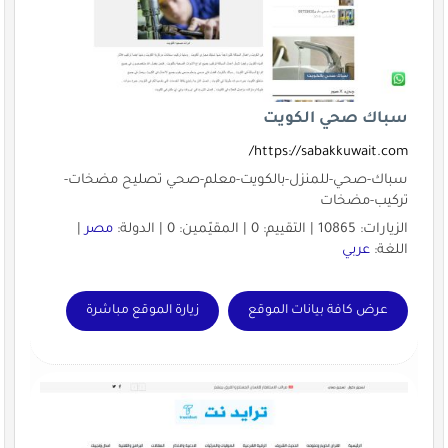
سباك صحي الكويت
https://sabakkuwait.com/
سباك-صحي-للمنزل-بالكويت-معلم-صحي تصليح مضخات-
تركيب-مضخات
الزيارات: 10865 | التقييم: 0 | المقيّمين: 0 | الدولة:
مصر
|
اللغة:
عربي
عرض كافة بيانات الموقع
زيارة الموقع مباشرة