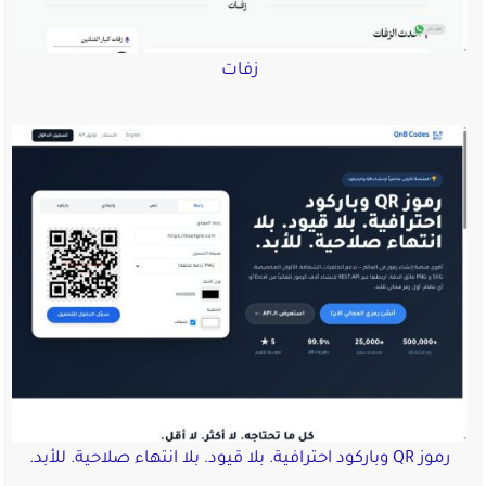
زفات
رموز QR وباركود احترافية. بلا قيود. بلا انتهاء صلاحية. للأبد.