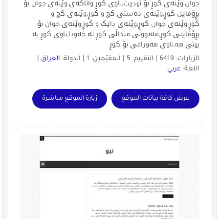
جوان,وێنەی کوڕ بۆ ئیدیت,ناوی کوڕ واتاکەی,وێنەی جوان بۆ
پڕۆفایل کوڕ,وێنەی دەستی کچ و کوڕ,وێنەی کچ و
کوڕ,وێنەی جوان کوڕ,وێنەی دایک و کوڕ,وێنەی جوان بۆ
پڕۆفایلی کوڕ,هەبوونی منداڵی کوڕ لە خەودا,ناوی کوڕ بە
پیتی هه,ناوی هەورامی بۆ کوڕ
الزيارات: 6419 | التقييم: 5 | المقيّمين: 1 | الدولة:
العراق
|
اللغة:
عربي
عرض كافة بيانات الموقع
زيارة الموقع مباشرة