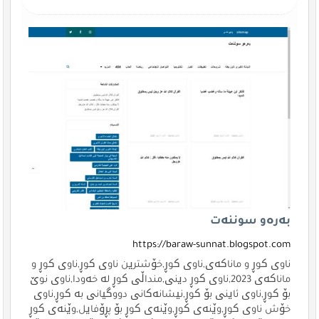
بەرەو سوننەت
https://baraw-sunnat.blogspot.com
ناوی کوڕ و ماناکەی,ناوی کوڕ,خۆشترین ناوی کوڕ,ناوی کوڕ و
ماناکەی 2023,ناوی کوڕ دینی,منداڵی کوڕ لە خەودا,ناوی نوێ
بۆ کوڕ,ناوی ئاینی بۆ کوڕ,نیشانەکانی دووگیانی بە کوڕ,ناوی
خۆش ناوی کوڕ,وێنەی کوڕ,وێنەی کوڕ بۆ پڕۆفایل,وێنەی کوڕ