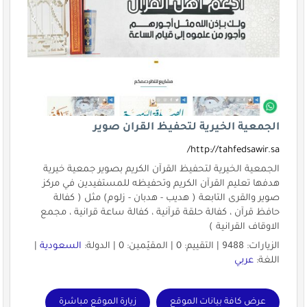
الجمعية الخيرية لتحفيظ القران صوير
http://tahfedsawir.sa/
الجمعية الخيرية لتحفيظ القرآن الكريم بصوير جمعية خيرية
هدفها تعليم القرآن الكريم وتحفيظه للمستفيدين في مركز
صوير والقرى التابعة ( هديب - هدبان - زلوم) مثل ( كفالة
حافظ قرآن ، كفالة حلقة قرآنية ، كفالة ساعة قرانية ، مجمع
الاوقاف القرانية )
الزيارات: 9488 | التقييم: 0 | المقيّمين: 0 | الدولة:
السعودية
|
اللغة:
عربي
عرض كافة بيانات الموقع
زيارة الموقع مباشرة