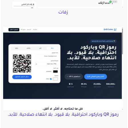
زفات
رموز QR وباركود احترافية. بلا قيود. بلا انتهاء صلاحية. للأبد.