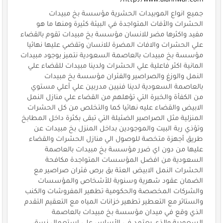
http://www.alannwar.com/
جميع انواع الموبيدات الحشرية مؤسسة بخ مبيدات
الحشرات والأفات المتواجدة في البيئة كثيرة ومنها ما هو
مفيد واكثرها مضر للانسان مؤسسة بخ مبيدات تقوم بالقضاء
علي الحشرات والافات المضرة للانسان وتقضي عليها نهائيا
مؤسسة بخ مبيدات بالعاصمة السعودية نتميز بوجود مبيدات
المانية اكثر فاعلية علي الحشرات ولدينا مبيدات للقضاء علي
النمل والوزغ والصراصير والفئران مؤسسة بخ مبيدات
بالعاصمة السعودية لدينا فنيين مدربين علي أعلي مستوي
من الكفأة والخبرة التي تؤهلهم من القضاء علي منازل النمل
الابيض والقضاء عليه نهائيا كما والتخلص من كل الحشرات
المنزلية مثل الصراصير الضئيلة التي تبقى بكثرة داخل المطابخ
وتؤذي ربة البيت والموجودين بداخل المنزل بخ مبيدات عن
طريق أجهزة متخصة للوصول الي منازل الحشرات والقضاء
عليها من دون اي ضرر مؤسسة بخ مبيدات بالعاصمة
السعودية من افضل المؤسسات المتواجدة مكافحة
الحشرات النمل الابيض العتة بق برص فئران صراصير مع
الضمان عقود شهرية وسنوية للأشخاص والمؤسسات
والشركات المخصصة والحكومية تطهير المفروشات والكنب
والستائر مع التعطير تطهير خزانات المياه مع التعقيم التقدم
الذي وقع في ميدان مؤسسة بخ مبيدات بالعاصمة