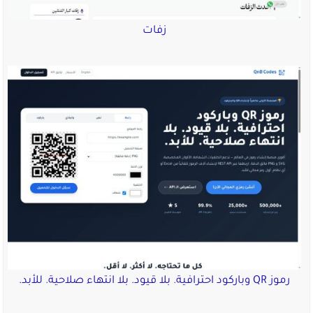
زفات
رموز QR وباركود احترافية. بلا قيود. بلا انتهاء صلاحية. للأبد.