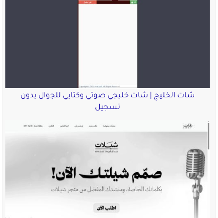
شات الخليج | شات خليجي صوتي وكتابي للجوال بدون
تسجيل