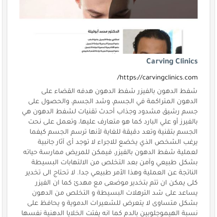
Carving Clinics
https://carvingclinics.com/
شفط الدهون بالفيزر شفط الدهون هدفه القضاء على
الدهون المتراكمة في الجسم، وشد الجسم، والحصول على
جسم رشيق مشدود وجذاب أحدث تقنيات لشفط الدهون هي
بالفيرز أو علي البارد كما هو متعارف عليها، وتعمل على نحت
الجسم بتقنية وتعد دقيقة للغاية لأنها ترسم الجسم كيفما
يرغب الشخص الذي يخضع للاجراء لا توجد أى آثار جانبية
لعملية شفط الدهون بالفيزر، فيمكن للمريض ممارسة حياته
بشكل طبيعي وآمن بعد التخلص من الالتهابات البسيطة
الناتجة عن العملية وهذا الأمر طبيعي جدا. لا تحتاج الى تخدير
كلى يمكن ان تتم بتخدير موضعى مع مهدئ كما ان الفيزر
يساعد على شد الترهلات البسيطة و التخلص من الدهون
بشكل متساوى لا يتعرض للشعيرات الدموية و يحافظ على
نسبة الهيموجلوبين بالدم كما انه يفتت الخلايا الدهنية نفسها