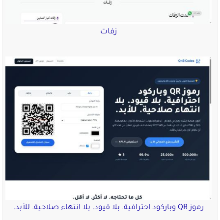
زفات
رموز QR وباركود احترافية. بلا قيود. بلا انتهاء صلاحية. للأبد.