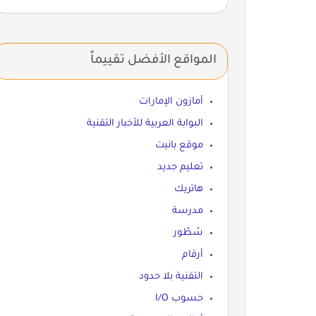
المواقع الأفضل تقييماً
أمازون الإمارات
البوابة العربية للأخبار التقنية
موقع بانيت
تعليم جديد
هاتريك
مدرسة
سُطُور
أرقام
التقنية بلا حدود
حسوب I/O