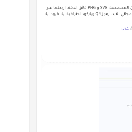
أقوى منصة إنشاء رموز في العالم تدعم الخلفيات الشفافة، الألوان المخصصة، SVG و PNG فائق الدقة. اربطها عبر
REST API لإنشاء آلاف الرموز تلقائياً من Excel أو أي نظام. أول رمز مجاني للأبد. رموز QR وباركود احترافية. بلا قيود. بلا
:
عربي