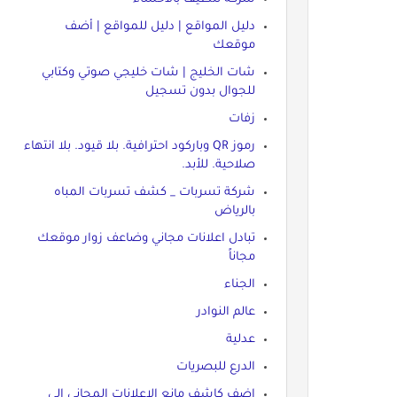
دليل المواقع | دليل للمواقع | أضف
موقعك
شات الخليج | شات خليجي صوتي وكتابي
للجوال بدون تسجيل
زفات
رموز QR وباركود احترافية. بلا قيود. بلا انتهاء
صلاحية. للأبد.
شركة تسربات _ كشف تسربات المباه
بالرياض
تبادل اعلانات مجاني وضاعف زوار موقعك
مجاناً
الجناء
عالم النوادر
عدلية
الدرع للبصريات
اضف كاشف مانع الاعلانات المجاني الى