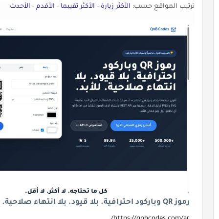
ترتيب المواقع حسب:
الأكثر زيارة
-
الأكثر تقييما
-
الأقدم
-
الأحدث
رموز QR وباركود احترافية. بلا قيود. بلا انتهاء صلاحية. للأبد.
https://qnbcodes.com/ar/