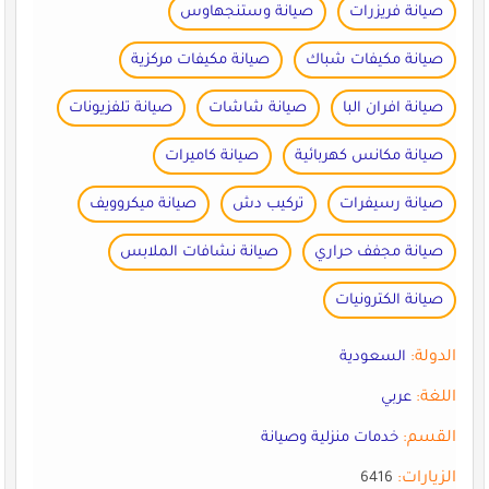
صيانة فريزرات
صيانة وستنجهاوس
صيانة مكيفات شباك
صيانة مكيفات مركزية
صيانة افران البا
صيانة شاشات
صيانة تلفزيونات
صيانة مكانس كهربائية
صيانة كاميرات
صيانة رسيفرات
تركيب دش
صيانة ميكروويف
صيانة مجفف حراري
صيانة نشافات الملابس
صيانة الكترونيات
الدولة:
السعودية
اللغة:
عربي
القسم:
خدمات منزلية وصيانة
الزيارات:
6416