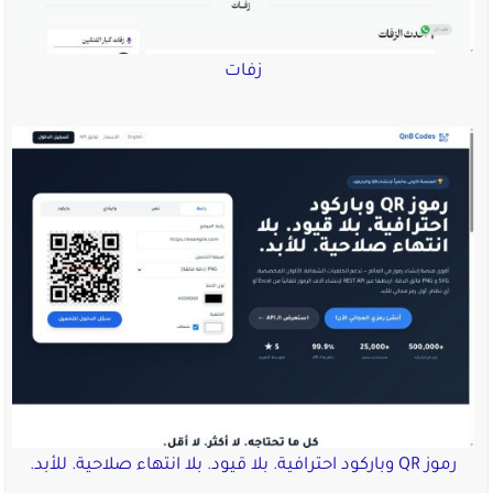
زفات
رموز QR وباركود احترافية. بلا قيود. بلا انتهاء صلاحية. للأبد.