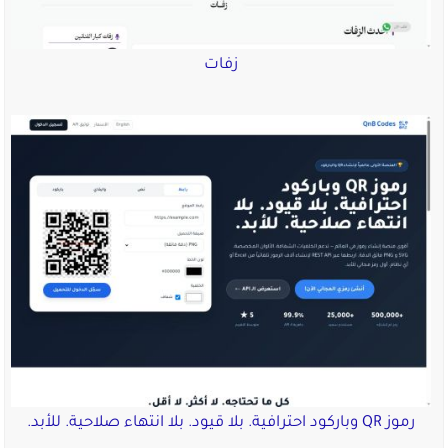
زفات
رموز QR وباركود احترافية. بلا قيود. بلا انتهاء صلاحية. للأبد.